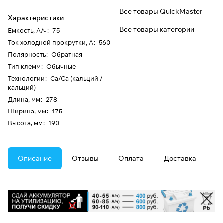
Все товары QuickMaster
Характеристики
Все товары категории
Емкость, А/ч
:
75
Ток холодной прокрутки, А
:
560
Полярность
:
Обратная
Тип клемм
:
Обычные
Технологии
:
Ca/Ca (кальций /
кальций)
Длина, мм
:
278
Ширина, мм
:
175
Высота, мм
:
190
Описание
Отзывы
Оплата
Доставка