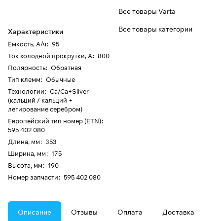
Все товары Varta
Все товары категории
Характеристики
Емкость, А/ч
:
95
Ток холодной прокрутки, А
:
800
Полярность
:
Обратная
Тип клемм
:
Обычные
Технологии
:
Ca/Ca+Silver
(кальций / кальций +
легирование серебром)
Европейский тип номер (ETN)
:
595 402 080
Длина, мм
:
353
Ширина, мм
:
175
Высота, мм
:
190
Номер запчасти
:
595 402 080
Описание
Отзывы
Оплата
Доставка