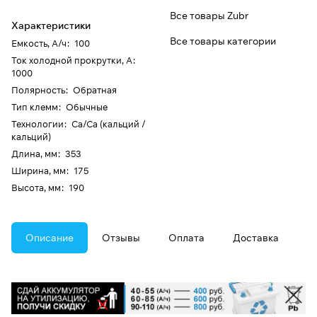
Все товары Zubr
Характеристики
Все товары категории
Емкость, А/ч
:
100
Ток холодной прокрутки, А
:
1000
Полярность
:
Обратная
Тип клемм
:
Обычные
Технологии
:
Ca/Ca (кальций /
кальций)
Длина, мм
:
353
Ширина, мм
:
175
Высота, мм
:
190
Описание
Отзывы
Оплата
Доставка