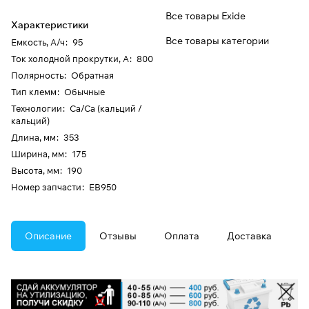
Все товары Exide
Характеристики
Все товары категории
Емкость, А/ч
:
95
Ток холодной прокрутки, А
:
800
Полярность
:
Обратная
Тип клемм
:
Обычные
Технологии
:
Ca/Ca (кальций /
кальций)
Длина, мм
:
353
Ширина, мм
:
175
Высота, мм
:
190
Номер запчасти
:
EB950
Описание
Отзывы
Оплата
Доставка