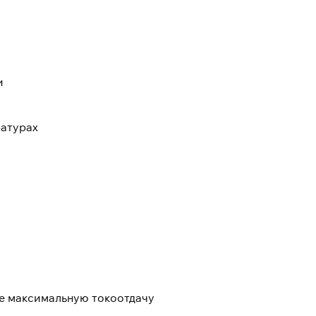
и
ратурах
е максимальную токоотдачу