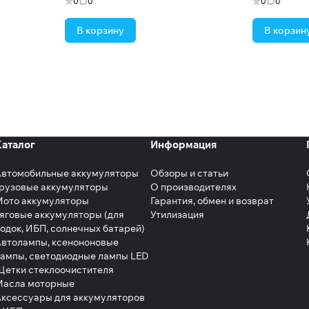
0
0
0
0
В корзину
В корзин
Каталог
Информация
Автомобильные аккумуляторы
Обзоры и статьи
рузовые аккумуляторы
О производителях
Мото аккумуляторы
Гарантия, обмен и возврат
яговые аккумуляторы (для
Утилизация
одок, ИБП, солнечных батарей)
втолампы, ксенононовые
ампы, светодиодные лампы LED
етки стеклоочистителя
Масла моторные
ксессуары для аккумуляторов