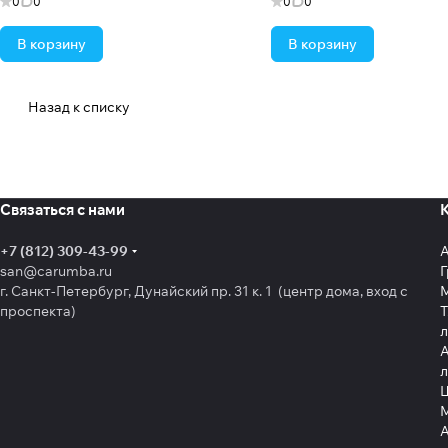
0
0
0
0
В корзину
В корзину
Назад к списку
Связаться с нами
+7 (812) 309-43-99
san@carumba.ru
Г
г. Санкт-Петербург, Дунайский пр. 31 к. 1 (центр дома, вход с
проспекта)
Т
л
А
л
Щ
А