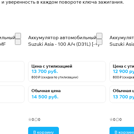
 и уверенность в каждом повороте ключа зажигания.
ильный
Аккумулятор автомобильный
Аккумуля
SMF
Suzuki Asia - 100 А/ч (D31L) [-+]
Suzuki Asia
Цена с утилизацией
Цена с ут
13 700 руб.
12 900 р
800 ₽ (скидка по утилизации)
800 ₽ (скидк
Обычная цена
Обычная 
14 500 руб.
13 700 р
0
0
0
0
В корзину
В корзин