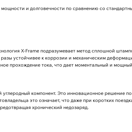
т мощности и долговечности по сравнению со стандартн
ехнология X-Frame подразумевает метод сплошной штамп
в разы устойчивее к коррозии и механическим деформац
ное прохождение тока, что дает моментальный и мощный
й углеродный компонент. Это инновационное решение п
втовладельца это означает, что даже при коротких поездк
предотвращая хронический недозаряд.