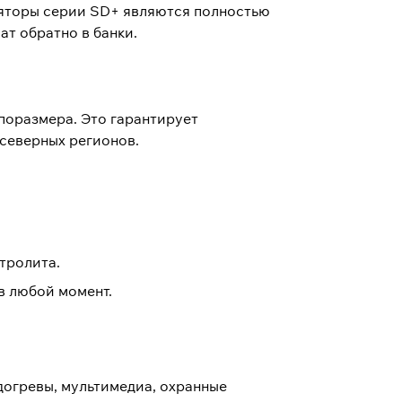
ляторы серии SD+ являются полностью
т обратно в банки.
ипоразмера. Это гарантирует
 северных регионов.
тролита.
в любой момент.
догревы, мультимедиа, охранные