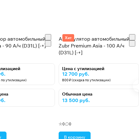
Хит
тор автомобильный
Аккумулятор автомобильный
 - 90 А/ч (D31L) [-+]
Zubr Premium Asia - 100 А/ч
(D31L) [-+]
илизацией
Цена с утилизацией
уб.
12 700 руб.
а по утилизации)
800 ₽ (скидка по утилизации)
цена
Обычная цена
уб.
13 500 руб.
0
0
у
В корзину