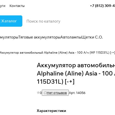
+7 (812) 309-
уги
Контакты
Каталог
умуляторы
Тяговые аккумуляторы
Автолампы
Щетки С.О.
Аккумулятор автомобильный Alphaline (Aline) Asia - 100 А/ч (MF 115D31L) [-+
Аккумулятор автомобиль
Alphaline (Aline) Asia - 100
115D31L) [-+]
0
Нет отзывов
Арт.
14056
Характеристики