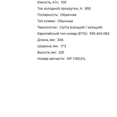
Емкость, А/ч
:
100
Ток холодной прокрутки, А
:
850
Полярность
:
Обратная
Тип клемм
:
Обычные
Технологии
:
Ca/Ca (кальций / кальций)
Европейский тип номер (ETN)
:
595 404 083
Длина, мм
:
306
Ширина, мм
:
173
Высота, мм
:
225
Номер запчасти
:
MF 115D31L