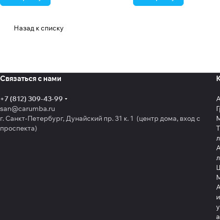
Назад к списку
Связаться с нами
+7 (812) 309-43-99
san@carumba.ru
Г
г. Санкт-Петербург, Дунайский пр. 31 к. 1 (центр дома, вход с
проспекта)
Т
л
А
л
Щ
А
и
у