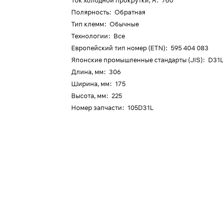
Ток холодной прокрутки, А
:
760
Полярность
:
Обратная
Тип клемм
:
Обычные
Технологии
:
Все
Европейский тип номер (ETN)
:
595 404 083
Японские промышленные стандарты (JIS)
:
D31
Длина, мм
:
306
Ширина, мм
:
175
Высота, мм
:
225
Номер запчасти
:
105D31L