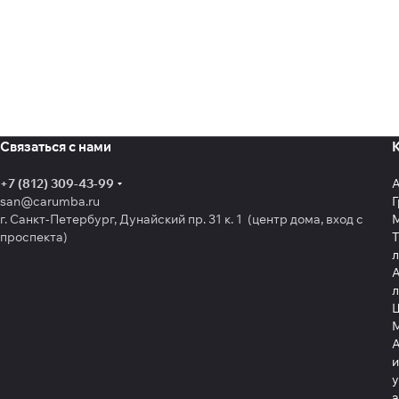
Связаться с нами
+7 (812) 309-43-99
san@carumba.ru
Г
г. Санкт-Петербург, Дунайский пр. 31 к. 1 (центр дома, вход с
проспекта)
Т
л
А
л
Щ
А
и
у