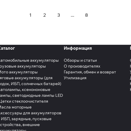
1
2
3
...
8
Каталог
Информация
Автомобильные аккумуляторы
Обзоры и статьи
рузовые аккумуляторы
О производителях
Мото аккумуляторы
Гарантия, обмен и возврат
яговые аккумуляторы (для
Утилизация
одок, ИБП, солнечных батарей)
втолампы, ксенононовые
ампы, светодиодные лампы LED
етки стеклоочистителя
Масла моторные
ксессуары для аккумуляторов
 ИБП, зарядные, пусковые
стройства, внешние
аккумуляторы