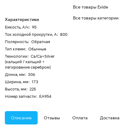
Все товары Exide
Все товары категории
Характеристики
Емкость, А/ч
:
95
Ток холодной прокрутки, А
:
800
Полярность
:
Обратная
Тип клемм
:
Обычные
Технологии
:
Ca/Ca+Silver
(кальций / кальций +
легирование серебром)
Длина, мм
:
306
Ширина, мм
:
173
Высота, мм
:
225
Номер запчасти
:
EA954
Описание
Отзывы
Оплата
Доставка