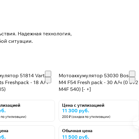
ьствия. Надежная технология,
бой ситуации.
улятор 51814 Varta
Мотоаккумулятор 53030 Bosch
s Freshpack - 18 А/ч
M4 F54 Fresh pack - 30 А/ч (0 092
15)
M4F 540) [- +]
илизацией
Цена с утилизацией
уб.
11 300 руб.
а по утилизации)
200 ₽ (скидка по утилизации)
цена
Обычная цена
уб.
11 500 руб.