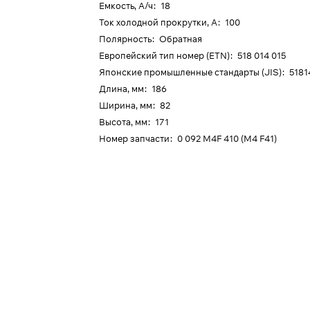
Емкость, А/ч
:
18
Ток холодной прокрутки, А
:
100
Полярность
:
Обратная
Европейский тип номер (ETN)
:
518 014 015
Японские промышленные стандарты (JIS)
:
5181
Длина, мм
:
186
Ширина, мм
:
82
Высота, мм
:
171
Номер запчасти
:
0 092 M4F 410 (M4 F41)