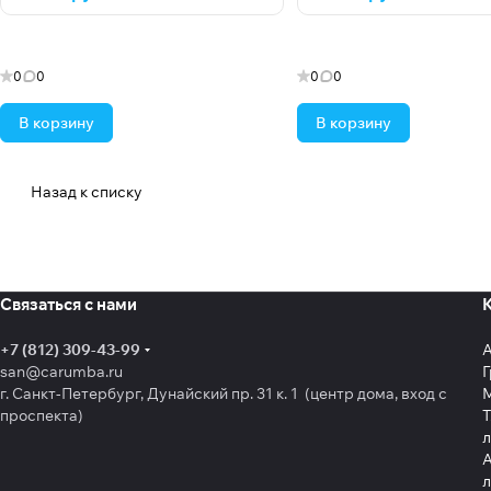
0
0
0
0
В корзину
В корзину
Назад к списку
Связаться с нами
+7 (812) 309-43-99
san@carumba.ru
Г
г. Санкт-Петербург, Дунайский пр. 31 к. 1 (центр дома, вход с
проспекта)
Т
л
А
л