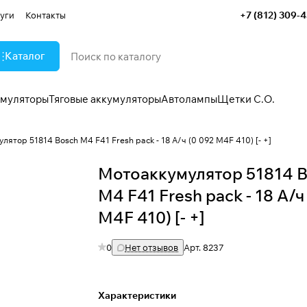
+7 (812) 309-
уги
Контакты
Каталог
умуляторы
Тяговые аккумуляторы
Автолампы
Щетки С.О.
лятор 51814 Bosch M4 F41 Fresh pack - 18 А/ч (0 092 M4F 410) [- +]
Мотоаккумулятор 51814 
M4 F41 Fresh pack - 18 А/ч
M4F 410) [- +]
0
Нет отзывов
Арт.
8237
Характеристики