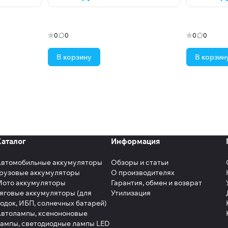
0
0
0
0
В корзину
В корзин
Каталог
Информация
Автомобильные аккумуляторы
Обзоры и статьи
рузовые аккумуляторы
О производителях
Мото аккумуляторы
Гарантия, обмен и возврат
яговые аккумуляторы (для
Утилизация
одок, ИБП, солнечных батарей)
втолампы, ксенононовые
ампы, светодиодные лампы LED