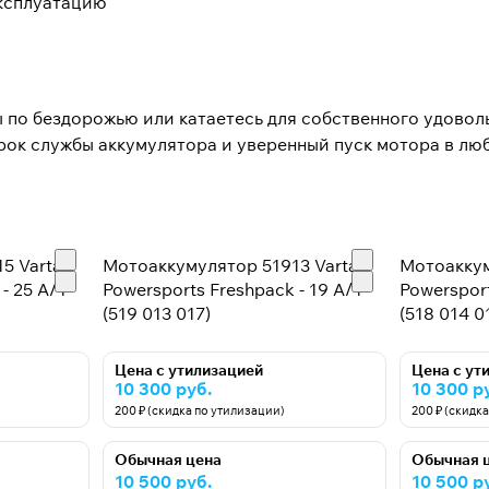
эксплуатацию
ы по бездорожью или катаетесь для собственного удовол
рок службы аккумулятора и уверенный пуск мотора в лю
5 Varta
Мотоаккумулятор 51913 Varta
Мотоаккум
- 25 А/ч
Powersports Freshpack - 19 А/ч
Powersport
(519 013 017)
(518 014 0
Цена с утилизацией
Цена с ут
10 300 руб.
10 300 р
200 ₽ (скидка по утилизации)
200 ₽ (скидк
Обычная цена
Обычная 
10 500 руб.
10 500 р