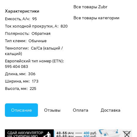
Все товары Zubr
Характеристики
Все товары категории
Емкость, А/ч
:
95
Ток холодной прокрутки, А
:
820
Полярность
:
Обратная
Тип клемм
:
Обычные
Технологии
:
Ca/Ca (кальций /
кальций)
Европейский тип номер (ETN)
:
595 404 083
Длина, мм
:
306
Ширина, мм
:
173
Высота, мм
:
225
Описание
Отзывы
Оплата
Доставка