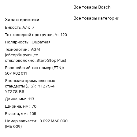
Все товары Bosch
Все товары категории
Характеристики
Емкость, А/ч
:
7
Ток холодной прокрутки, А
:
120
Полярность
:
Обратная
Технологии
:
AGM
(абсорбирующее
стекловолокно, Start-Stop Plus)
Европейский тип номер (ETN)
:
507 902 011
Японские промышленные
стандарты (JIS)
:
YTZ7S-4,
YTZ7S-BS
Длина, мм
:
113
Ширина, мм
:
70
Высота, мм
:
105
Номер запчасти
:
0 092 M60 090
(M6 009)