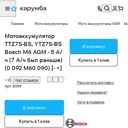
Главная
Мото аккумуляторы
Мото аккумуляторы AGM
Мо
Мотоаккумулятор
TTZ7S-BS, YTZ7S-BS
В корзину
Bosch M6 AGM - 5 А/
ч (7 А/ч был раньше)
Купить в 1 клик
(0 092 M60 090) [- +]
0
Нет отзывов
Рассчитать доставку
Арт.
8059
Нашли дешевле?
Хочу в подарок
В корзину
Купить в 1 клик