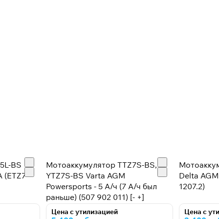
.
5L-BS
Мотоаккумулятор TTZ7S-BS,
Мотоакку
А (ETZ7-
YTZ7S-BS Varta AGM
Delta AGM 
Powersports - 5 А/ч (7 А/ч был
1207.2)
раньше) (507 902 011) [- +]
Цена с утилизацией
Цена с ут