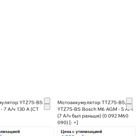
мулятор YTZ7S-BS
Мотоаккумулятор TTZ7S-BS,
- 7 А/ч 130 А (CT
YTZ7S-BS Bosch M6 AGM - 5 А/ч
(7 А/ч был раньше) (0 092 M60
090) [- +]
илизацией
Цена с утилизацией