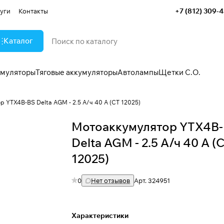
+7 (812) 309-
уги
Контакты
Каталог
умуляторы
Тяговые аккумуляторы
Автолампы
Щетки С.О.
 YTX4B-BS Delta AGM - 2.5 А/ч 40 А (CT 12025)
Мотоаккумулятор YTX4B
Delta AGM - 2.5 А/ч 40 А (
12025)
0
Нет отзывов
Арт.
324951
Характеристики