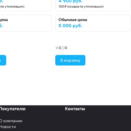
б.
4 900 руб.
а по утилизации)
100 ₽ (скидка по утилизации)
цена
Обычная цена
б.
5 000 руб.
0
0
у
В корзину
Покупателю
Контакты
О компании
Новости