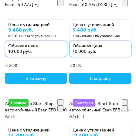
управленческую, операционную и
квалифицированной рабочей силе.
Esan - 60 А/ч [-+]
Esan - 60 А/ч (D23L) [-+]
производственную деятельность на свои
современные объекты в Гебзе с расширяющейся
сетью продаж и организацией в 2016 году, компания
Цена с утилизацией
Цена с утилизацией
9 400 руб.
9 400 руб.
Esan Battery приняла экологическую
600 ₽ (скидка по утилизации)
600 ₽ (скидка по утилизации)
осведомленность и удовлетворенность клиентов в
качестве своих принципов благодаря своему 42-
Обычная цена
Обычная цена
10 000 руб.
10 000 руб.
летнему опыту.
0
0
0
0
Esan Battery
В корзину
В корзину
Новинка
Советуем
Аккумулятор Start-Stop
Аккумулятор Start-Stop
автомобильный Esan EFB - 100
автомобильный Esan EFB - 63
А/ч [-+]
А/ч [-+]
Цена с утилизацией
Цена с утилизацией
14 700 руб.
11 400 руб.