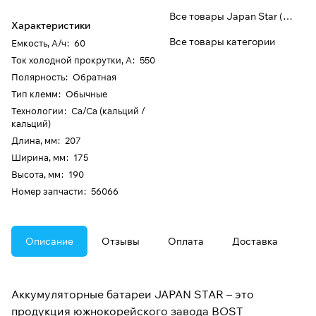
Все товары Japan Star (Bost)
Характеристики
Все товары категории
Емкость, А/ч
:
60
Ток холодной прокрутки, А
:
550
Полярность
:
Обратная
Тип клемм
:
Обычные
Технологии
:
Ca/Ca (кальций /
кальций)
Длина, мм
:
207
Ширина, мм
:
175
Высота, мм
:
190
Номер запчасти
:
56066
Описание
Отзывы
Оплата
Доставка
Аккумуляторные батареи JAPAN STAR – это
продукция южнокорейского завода BOST