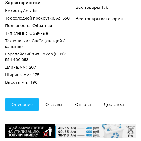
Характеристики
Все товары Tab
Емкость, А/ч
:
55
Ток холодной прокрутки, А
:
560
Все товары категории
Полярность
:
Обратная
Тип клемм
:
Обычные
Технологии
:
Ca/Ca (кальций /
кальций)
Европейский тип номер (ETN)
:
554 400 053
Длина, мм
:
207
Ширина, мм
:
175
Высота, мм
:
190
Описание
Отзывы
Оплата
Доставка