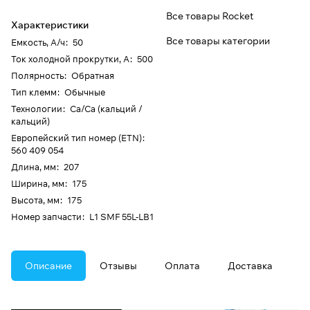
Все товары Rocket
Характеристики
Все товары категории
Емкость, А/ч
:
50
Ток холодной прокрутки, А
:
500
Полярность
:
Обратная
Тип клемм
:
Обычные
Технологии
:
Ca/Ca (кальций /
кальций)
Европейский тип номер (ETN)
:
560 409 054
Длина, мм
:
207
Ширина, мм
:
175
Высота, мм
:
175
Номер запчасти
:
L1 SMF 55L-LB1
Описание
Отзывы
Оплата
Доставка