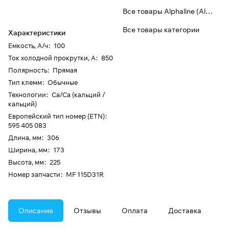
Все товары Alphaline (Aline)
Все товары категории
Характеристики
Емкость, А/ч
:
100
Ток холодной прокрутки, А
:
850
Полярность
:
Прямая
Тип клемм
:
Обычные
Технологии
:
Ca/Ca (кальций /
кальций)
Европейский тип номер (ETN)
:
595 405 083
Длина, мм
:
306
Ширина, мм
:
173
Высота, мм
:
225
Номер запчасти
:
MF 115D31R
Описание
Отзывы
Оплата
Доставка