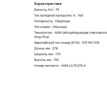
Характеристики
Емкость, А/ч
:
70
Ток холодной прокрутки, А
:
760
Полярность
:
Обратная
Тип клемм
:
Обычные
Технологии
:
AGM (абсорбирующее стекловолокн
Stop Plus)
Европейский тип номер (ETN)
:
570 901 076
Длина, мм
:
278
Ширина, мм
:
175
Высота, мм
:
190
Номер запчасти
:
AGM.L3.70.076.A