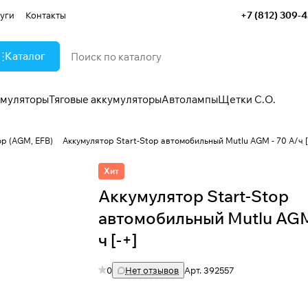
+7 (812) 309-
уги
Контакты
Каталог
умуляторы
Тяговые аккумуляторы
Автолампы
Щетки С.О.
op (AGM, EFB)
Аккумулятор Start-Stop автомобильный Mutlu AGM - 70 А/ч [
Хит
Аккумулятор Start-Stop
автомобильный Mutlu AGM
ч [-+]
0
Нет отзывов
Арт.
392557