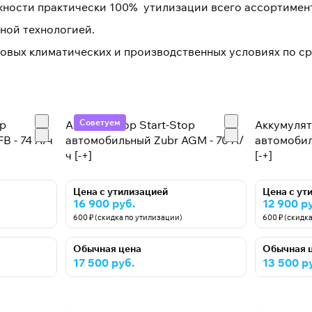
ности практически 100% утилизации всего ассортимен
ной технологией.
ровых климатических и производственных условиях по с
Советуем
op
Аккумулятор Start-Stop
Аккумулят
B - 74 А/ч
автомобильный Zubr AGM - 70 А/
автомобил
ч [-+]
[-+]
Цена с утилизацией
Цена с ут
16 900 руб.
12 900 р
600 ₽ (скидка по утилизации)
600 ₽ (скидк
Обычная цена
Обычная 
17 500 руб.
13 500 р