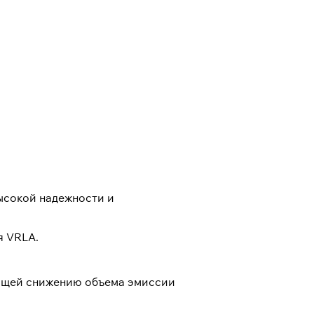
ысокой надежности и
я VRLA.
ующей снижению объема эмиссии