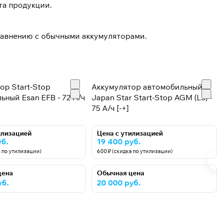
та продукции.
равнению с обычными аккумуляторами.
ор Start-Stop
Аккумулятор автомобильный
ьный Esan EFB - 72 А/ч
Japan Star Start-Stop AGM (L3) -
75 А/ч [-+]
илизацией
Цена с утилизацией
уб.
19 400 руб.
а по утилизации)
600 ₽ (скидка по утилизации)
цена
Обычная цена
уб.
20 000 руб.