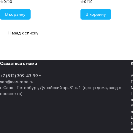
0
0
0
0
В корзину
В корзину
Назад к списку
Связаться с нами
+7 (812) 309-43-99
san@carumba.ru
Г
г. Санкт-Петербург, Дунайский пр. 31 к. 1 (центр дома, вход с
проспекта)
Т
л
А
л
Щ
А