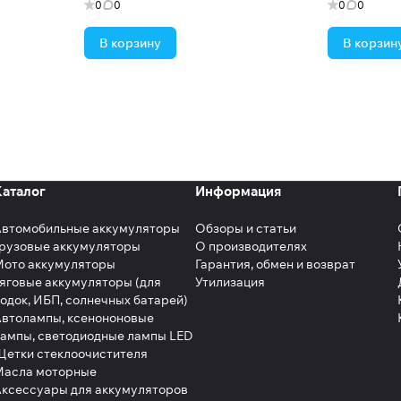
0
0
0
0
В корзину
В корзин
Каталог
Информация
Автомобильные аккумуляторы
Обзоры и статьи
рузовые аккумуляторы
О производителях
Мото аккумуляторы
Гарантия, обмен и возврат
яговые аккумуляторы (для
Утилизация
одок, ИБП, солнечных батарей)
втолампы, ксенононовые
ампы, светодиодные лампы LED
етки стеклоочистителя
Масла моторные
ксессуары для аккумуляторов