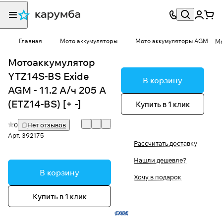
Главная
Мото аккумуляторы
Мото аккумуляторы AGM
Мо
Мотоаккумулятор
YTZ14S-BS Exide
В корзину
AGM - 11.2 А/ч 205 А
(ETZ14-BS) [+ -]
Купить в 1 клик
0
Нет отзывов
Арт.
392175
Рассчитать доставку
Нашли дешевле?
В корзину
Хочу в подарок
Купить в 1 клик