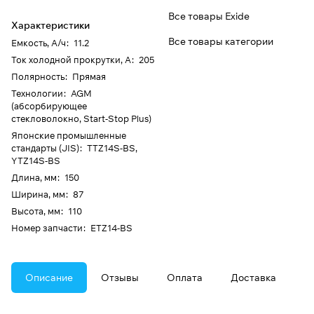
Все товары Exide
Характеристики
Все товары категории
Емкость, А/ч
:
11.2
Ток холодной прокрутки, А
:
205
Полярность
:
Прямая
Технологии
:
AGM
(абсорбирующее
стекловолокно, Start-Stop Plus)
Японские промышленные
стандарты (JIS)
:
TTZ14S-BS,
YTZ14S-BS
Длина, мм
:
150
Ширина, мм
:
87
Высота, мм
:
110
Номер запчасти
:
ETZ14-BS
Описание
Отзывы
Оплата
Доставка