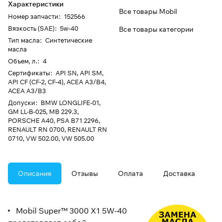
Характеристики
Все товары Mobil
Номер запчасти
:
152566
Вязкость (SAE)
:
5w-40
Все товары категории
Тип масла
:
Синтетические
масла
Объем, л.
:
4
Сертификаты
:
API SN, API SM,
API CF (CF-2, CF-4), ACEA A3/B4,
ACEA A3/B3
Допуски
:
BMW LONGLIFE-01,
GM LL-B-025, MB 229.3,
PORSCHE A40, PSA B71 2296,
RENAULT RN 0700, RENAULT RN
0710, VW 502.00, VW 505.00
Описание
Отзывы
Оплата
Доставка
Mobil Super™ 3000 X1 5W-40