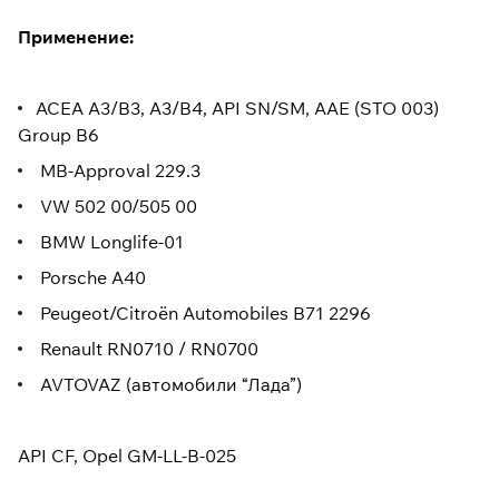
Применение:
ACEA A3/B3, A3/B4, API SN/SM, AAE (STO 003)
Group B6
MB-Approval 229.3
VW 502 00/505 00
BMW Longlife-01
Porsche A40
Peugeot/Citroën Automobiles B71 2296
Renault RN0710 / RN0700
AVTOVAZ (автомобили “Лада”)
API CF, Opel GM-LL-B-025