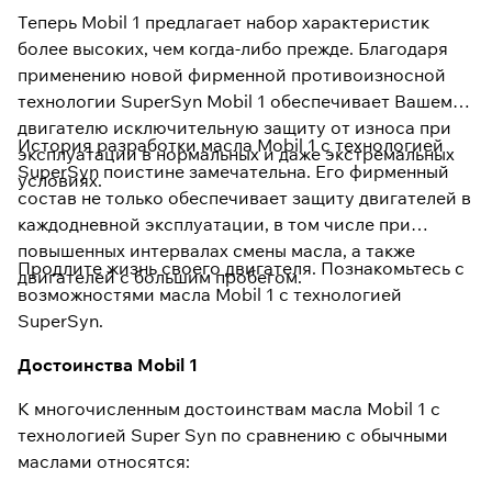
Теперь Mobil 1 предлагает набор характеристик
более высоких, чем когда-либо прежде. Благодаря
применению новой фирменной противоизносной
технологии SuperSyn Mobil 1 обеспечивает Вашему
двигателю исключительную защиту от износа при
История разработки масла Mobil 1 с технологией
эксплуатации в нормальных и даже экстремальных
SuperSyn поистине замечательна. Его фирменный
условиях.
состав не только обеспечивает защиту двигателей в
каждодневной эксплуатации, в том числе при
повышенных интервалах смены масла, а также
Продлите жизнь своего двигателя. Познакомьтесь с
двигателей с большим пробегом.
возможностями масла Mobil 1 с технологией
SuperSyn.
Достоинства Mobil 1
К многочисленным достоинствам масла Mobil 1 с
технологией Super Syn по сравнению с обычными
маслами относятся: