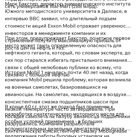
Марк Бакстер, директор энергетического института
сеть универсамов Wal-Mart (288 млрд).
Южного методистского университета в Далласе, в
интервью ВВС заявил, что длительный подъем
стоимости акций Exxon Mobil отражает уверенность
инвесторов в менеджменте компании и их
При этом, предупреждает Бакстер, почетное первое
стремление получить максимальную прибыль от
место может таить определенную опасность для
роста цен на нефть и газ.
нефтяного гиганта, который, по словам эксперта, до
сих пор старался избегать пристального внимания в
связи с общей нелюбовью публики ко всему, что
История Mobil 1 началась почти 40 лет назад, когда
связано с большой нефтью
компания Mobil решила проблему, которая возникла
на военных самолетах, базировавшихся на
авианосцах. На самолетах, находящихся в воздухе,
консистентная смазка подшипников шасси при
В конце 60 г.г. этот же подход был применен к
низкой температуре часто затвердевала. При
разработке синтетического моторного масла для
посадке самолета на палубу авианосца подшипники
особых условий применения - в больших
разрушались. Компания разработала
вспомогательных дизельных двигателях для пуска и
синтетическую консистентную смазку Mobilgrease
поддержания работы буровых установок на