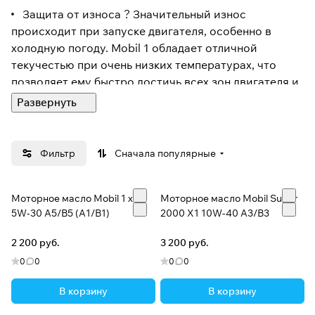
Защита от износа ? Значительный износ
происходит при запуске двигателя, особенно в
холодную погоду. Mobil 1 обладает отличной
текучестью при очень низких температурах, что
позволяет ему быстро достичь всех зон двигателя и
деталей клапанного механизма. Mobil 1 с
технологией Super Syn содержит патентованную
систему высокоэффективных присадок, которые
продолжают защищать двигатель в течение
Фильтр
Сначала популярные
длительной эксплуатации.
Высокотемпературная стабильность ? При
Моторное масло Mobil 1 x1
Моторное масло Mobil Super
высоких температурах смазочные материалы могут
5W-30 A5/B5 (A1/B1)
2000 X1 10W-40 A3/B3
окисляться, что влечет за собой повышение
вязкости (загустевания масла).Применение
2 200 руб.
3 200 руб.
высокоэффективных базовых жидкостей и мощных
0
0
0
0
антиокислительных присадок позволяет Mobil
1сопротивляться окислению лучше обычных масел
В корзину
В корзину
даже при температурах до 200ºС.