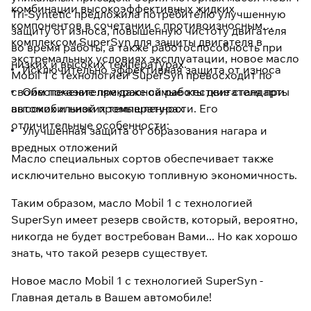
комбинации высокоэффективных жидких
Tri-Syntetic предложила потребителю улучшенную
компонентов в сочетании с противоизносным
защиту от износа, повышенную чистоту двигателя
комплексом SuperSyn для защиты двигателя в
во время работы, а также работоспособность при
экстремальных условиях эксплуатации, новое масло
низких и высоких температурах.
Исключительно эффективная защита от износа
Mobil 1 с технологией SuperSyn превосходит по
своим показателям даже самые жесткие стандарты
Обеспечение прекрасной работы двигателя при
автомобильной промышленности. Его
высоких и низких температурах
отличительные особенности:
Улучшенная защита от образования нагара и
вредных отложений
Масло специальных сортов обеспечивает также
исключительно высокую топливную экономичность.
Таким образом, масло Mobil 1 с технологией
SuperSyn имеет резерв свойств, который, вероятно,
никогда не будет востребован Вами... Но как хорошо
знать, что такой резерв существует.
Новое масло Mobil 1 с технологией SuperSyn -
Главная деталь в Вашем автомобиле!