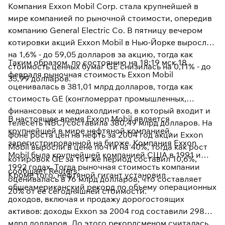
Компания Exxon Mobil Corp. стала крупнейшей в
мире компанией по рыночной стоимости, опередив
компанию General Electric Co. В пятницу вечером
котировки акций Exxon Mobil в Нью-Йорке выросли
на 1,6% - до 59,05 долларов за акцию, тогда как
Таким образом, по состоянию на 18:19 мск 18
стоимость ценных бумаг GE снизилась на 0,11% - до
февраля рыночная стоимость Exxon Mobil
35,99 долларов.
оценивалась в 381,01 млрд долларов, тогда как
стоимость GE (конгломеррат промышленных,
финансовых и медиахолдингов, в который входит и
В настоящее время Exxon Mobil является
телесеть NBC) составила 380,49 млрд долларов. На
крупнейшей в мире нефтяной компанией,
фоне роста цен на нефть за 2004 год акции Exxon
зарегистрированной на бирже. Компания Exxon
Mobil выросли в цене почти на 40%, тогда как рост
Mobil была крупнейшей компанией США в 1991 и
котировок GE за тот же период составил 10,6%,
1992 годах. Тогда рыночная стоимость компании
сообщает Reuters.
Кроме того, нефтяной гигант установил
оценивалась в 76 млрд долларов, что составляет
общеамериканский рекорд по объему операционных
20% от ее сегодняшней стоимости.
доходов, включая и продажу дорогостоящих
активов: доходы Exxon за 2004 год составили 298
млрд долларов. До этого рекордсменом считалась