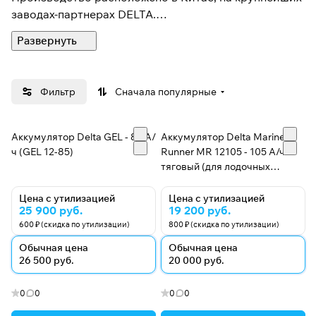
заводах-партнерах DELTA.
Аккумуляторы под маркой DELTA - это
высококачественные VRLA батареи (Valve Regulated
Lead Acid - свинцово-кислотные батареи с
Фильтр
Сначала популярные
клапанным регулированием) для источников
бесперебойного питания, систем связи и
коммуникаций, охранно-пожарных систем,
Аккумулятор Delta GEL - 85 А/
Аккумулятор Delta Marine
медицинского оборудования и других сфер.
ч (GEL 12-85)
Runner MR 12105 - 105 А/ч -
тяговый (для лодочных
электромоторов)
DELTA предлагает 12 серий аккумуляторных
Цена с утилизацией
Цена с утилизацией
батарей, оптимизированных в зависимости от
25 900 руб.
19 200 руб.
назначения, от систем телекоммуникаций и связи до
600 ₽ (скидка по утилизации)
800 ₽ (скидка по утилизации)
источников бесперебойного питания и мототехники.
Обычная цена
Обычная цена
26 500 руб.
20 000 руб.
Аккумуляторы DELTA доказали свою надежность и
универсальность.
0
0
0
0