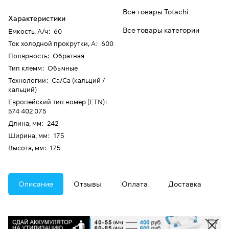
Все товары Totachi
Характеристики
Все товары категории
Емкость, А/ч
:
60
Ток холодной прокрутки, А
:
600
Полярность
:
Обратная
Тип клемм
:
Обычные
Технологии
:
Ca/Ca (кальций /
кальций)
Европейский тип номер (ETN)
:
574 402 075
Длина, мм
:
242
Ширина, мм
:
175
Высота, мм
:
175
Описание
Отзывы
Оплата
Доставка