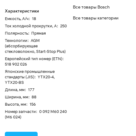
Все товары Bosch
Характеристики
Все товары категории
Емкость, А/ч
:
18
Ток холодной прокрутки, А
:
250
Полярность
:
Прямая
Технологии
:
AGM
(абсорбирующее
стекловолокно, Start-Stop Plus)
Европейский тип номер (ETN)
:
518 902 026
Японские промышленные
стандарты (JIS)
:
YTX20-4,
YTX20-BS
Длина, мм
:
177
Ширина, мм
:
88
Высота, мм
:
156
Номер запчасти
:
0 092 M60 240
(M6 024)