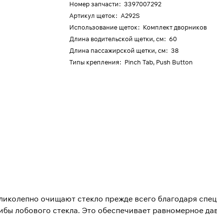
Номер запчасти
:
3397007292
Артикул щеток
:
A292S
Использование щеток
:
Комплект дворников
Длина водительской щетки, см
:
60
Длина пассажирской щетки, см
:
38
Типы крепления
:
Pinch Tab, Push Button
еликолепно очищают стекло прежде всего благодаря сп
бы лобового стекла. Это обеспечивает равномерное дав