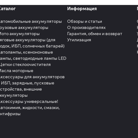
Каталог
Информация
Автомобильные аккумуляторы
Обзоры и статьи
рузовые аккумуляторы
О производителях
Мото аккумуляторы
Гарантия, обмен и возврат
яговые аккумуляторы (для
Утилизация
одок, ИБП, солнечных батарей)
втолампы, ксенононовые
ампы, светодиодные лампы LED
етки стеклоочистителя
Масла моторные
ксессуары для аккумуляторов
 ИБП, зарядные, пусковые
стройства, внешние
аккумуляторы
ксессуары универсальные!
втохимия, жидкости, смазки,
антифризы