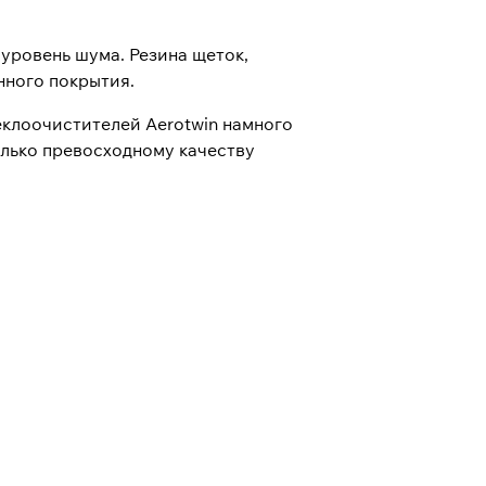
уровень шума. Резина щеток,
нного покрытия.
еклоочистителей Aerotwin намного
только превосходному качеству