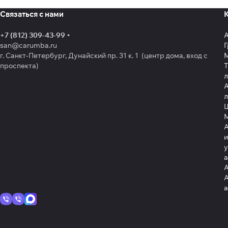
Связаться с нами
+7 (812) 309-43-99
san@carumba.ru
Г
г. Санкт-Петербург, Дунайский пр. 31 к. 1 (центр дома, вход с
проспекта)
Т
л
А
л
Щ
А
и
у
А
А