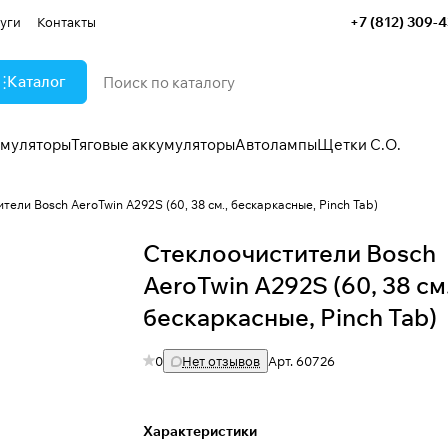
+7 (812) 309-
уги
Контакты
Каталог
умуляторы
Тяговые аккумуляторы
Автолампы
Щетки С.О.
тели Bosch AeroTwin A292S (60, 38 см., бескаркасные, Pinch Tab)
Стеклоочистители Bosch
AeroTwin A292S (60, 38 см.
бескаркасные, Pinch Tab)
0
Нет отзывов
Арт.
60726
Характеристики