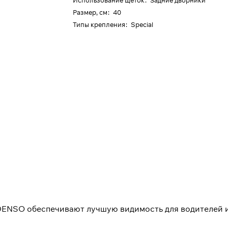
Использование щеток
:
Задние дворники
Размер, см
:
40
Типы крепления
:
Special
DENSO обеспечивают лучшую видимость для водителей 