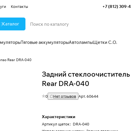
+7 (812) 309-
уги
Контакты
Каталог
умуляторы
Тяговые аккумуляторы
Автолампы
Щетки С.О.
enso Rear DRA-040
Задний стеклоочиститель
Rear DRA-040
0
Нет отзывов
Арт.
60644
Характеристики
Артикул щеток
:
DRA-040