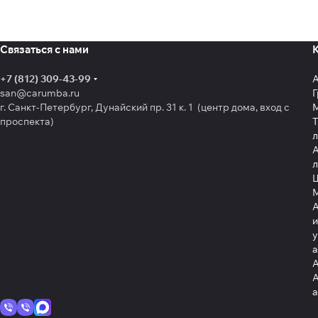
Связаться с нами
+7 (812) 309-43-99
san@carumba.ru
Г
г. Санкт-Петербург, Дунайский пр. 31 к. 1 (центр дома, вход с
проспекта)
Т
л
А
л
Щ
А
и
у
А
А