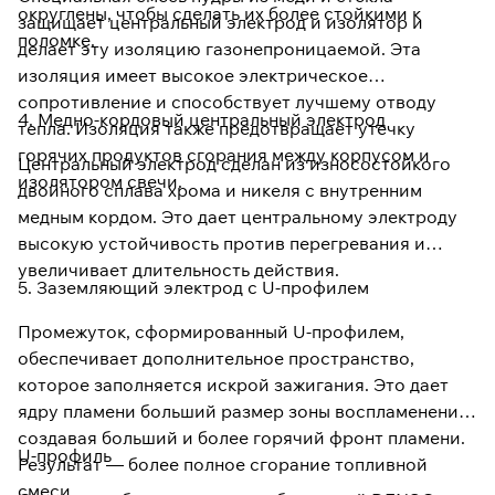
округлены, чтобы сделать их более стойкими к
защищает центральный электрод и изолятор и
поломке.
делает эту изоляцию газонепроницаемой. Эта
изоляция имеет высокое электрическое
сопротивление и способствует лучшему отводу
4. Медно-кордовый центральный электрод
тепла. Изоляция также предотвращает утечку
горячих продуктов сгорания между корпусом и
Центральный электрод сделан из износостойкого
изолятором свечи.
двойного сплава хрома и никеля с внутренним
медным кордом. Это дает центральному электроду
высокую устойчивость против перегревания и
увеличивает длительность действия.
5. Заземляющий электрод с U-профилем
Промежуток, сформированный U-профилем,
обеспечивает дополнительное пространство,
которое заполняется искрой зажигания. Это дает
ядру пламени больший размер зоны воспламенения,
создавая больший и более горячий фронт пламени.
U-профиль
Результат — более полное сгорание топливной
смеси.