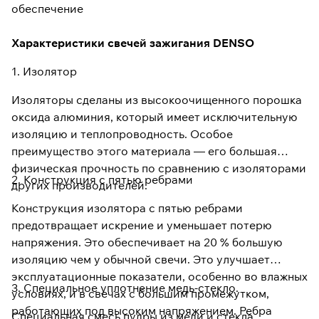
обеспечение
Характеристики свечей зажигания DENSO
1. Изолятор
Изоляторы сделаны из высокоочищенного порошка
оксида алюминия, который имеет исключительную
изоляцию и теплопроводность. Особое
преимущество этого материала — его большая
физическая прочность по сравнению с изоляторами
2. Конструкция с пятью ребрами
других производителей.
Конструкция изолятора с пятью ребрами
предотвращает искрение и уменьшает потерю
напряжения. Это обеспечивает на 20 % большую
изоляцию чем у обычной свечи. Это улучшает
эксплуатационные показатели, особенно во влажных
3. Специальное уплотнение медь-стекло.
условиях, и в свечах с большим промежутком,
работающих под высоким напряжением. Ребра
Специальная смесь пудры из меди и стекла