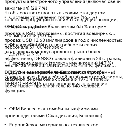
продукты электронного управления (включая свечи
зажигания) (28.7 %)
Чтобы соответствовать высоким стандартам
Системы управления топливом (16.7 %)
качества продукции и занимать ведущие позиции,
DENSO вкладывает больше чем 6.5 % ее сумм
Радиаторы (5.5 %)
продаж в R&D Программы, достигая всемирных
Измерители (4.0 %)
продаж USD 12.63 миллиардов в год с численностью
Чтобы удовлетворять потребности своих
Фильтры (2.4 %)
персонала 57100 человек.
заказчиков и международного рынка более
Другие (2.9 %)
эффективно, DENSO создала филиалы в 23 странах,
Передача данных (телекомммуникации) (4.7 %)
не считая Японии. DENSO EUROPE B.V., филиал
DENSO и одновременно Европейская штаб-
Другие неавтомобильные изделия (программы)
Также являясь Европейской штаб-квартирой фирмы,
(3.5 %)
квартира фирмы была создана в 1973 и теперь
DENSO ЕВРОПА также выполняет следующие
насчитывает приблизительно 148 человек.
функции:
OEM Бизнес с автомобильных фирмами-
производителями (Скандинавия, Бенелюкс)
Европейское материально-техническое