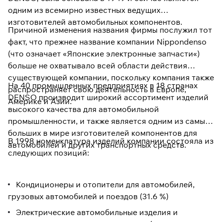
одним из всемирно известных ведущих
изготовителей автомобильных компонентов.
Причиной изменения названия фирмы послужил тот
факт, что прежнее название компании Nippondenso
(что означает «Японские электронные запчасти«)
больше не охватывало всей области действия
существующей компании, поскольку компания также
На 40 промышленных предприятиях в 18 странах
распространяет свою деятельность в Европе,
DENSO производит широкий ассортимент изделий
Америке и Азии.
высокого качества для автомобильной
промышленности, и также является одним из самых
больших в мире изготовителей компонентов для
В 1998 номенклатура изделий компании состояла из
автомобилей и других транспортных средств.
следующих позиций:
Кондиционеры и отопители для автомобилей,
грузовых автомобилей и поездов (31.6 %)
Электрические автомобильные изделия и