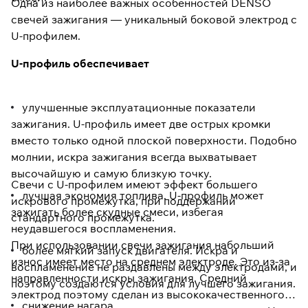
Одна из наиболее важных особенностей DENSO
свечей зажигания — уникальный боковой электрод с
U-профилем.
U-профиль обеспечивает
улучшенные эксплуатационные показатели
зажигания. U-профиль имеет две острых кромки
вместо только одной плоской поверхности. Подобно
молнии, искра зажигания всегда выхватывает
высочайшую и самую близкую точку.
Свечи с U-профилем имеют эффект большего
лучшая экономия топлива. U-профиль может
искрового промежутка, при поддержании
зажигать более скудные смеси, избегая
стандартного промежутка.
неудавшегося воспламенения.
При использовании свечи зажигания набольший
более мягкий запуск двигателя. Искра и
износ имеет место на среднем электроде. Это из-за
воспламенение не раздавлены между электродами, и
направленности искры зажигания. Средний
поэтому создаются условия для лучшего зажигания.
электрод поэтому сделан из высококачественного
снижение нагара