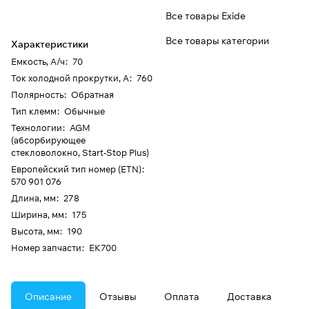
Все товары Exide
Все товары категории
Характеристики
Емкость, А/ч
:
70
Ток холодной прокрутки, А
:
760
Полярность
:
Обратная
Тип клемм
:
Обычные
Технологии
:
AGM
(абсорбирующее
стекловолокно, Start-Stop Plus)
Европейский тип номер (ETN)
:
570 901 076
Длина, мм
:
278
Ширина, мм
:
175
Высота, мм
:
190
Номер запчасти
:
EK700
Описание
Отзывы
Оплата
Доставка