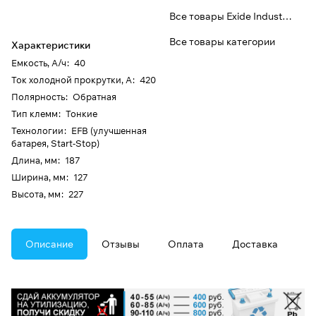
Все товары Exide Industries
Все товары категории
Характеристики
Емкость, А/ч
:
40
Ток холодной прокрутки, А
:
420
Полярность
:
Обратная
Тип клемм
:
Тонкие
Технологии
:
EFB (улучшенная
батарея, Start-Stop)
Длина, мм
:
187
Ширина, мм
:
127
Высота, мм
:
227
Описание
Отзывы
Оплата
Доставка