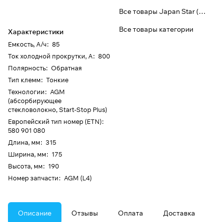
Все товары Japan Star (Bost)
Все товары категории
Характеристики
Емкость, А/ч
:
85
Ток холодной прокрутки, А
:
800
Полярность
:
Обратная
Тип клемм
:
Тонкие
Технологии
:
AGM
(абсорбирующее
стекловолокно, Start-Stop Plus)
Европейский тип номер (ETN)
:
580 901 080
Длина, мм
:
315
Ширина, мм
:
175
Высота, мм
:
190
Номер запчасти
:
AGM (L4)
Описание
Отзывы
Оплата
Доставка