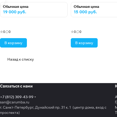
Обычная цена
Обычная цена
19 000 руб.
15 000 руб.
0
0
0
0
В корзину
В корзину
Назад к списку
Связаться с нами
+7 (812) 309-43-99
san@carumba.ru
Г
г. Санкт-Петербург, Дунайский пр. 31 к. 1 (центр дома, вход с
проспекта)
Т