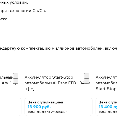
жных условий.
аря технологии Са/Са.
тке.
тандартную комплектацию миллионов автомобилей, вклю
ильный
Аккумулятор Start-Stop
Аккумулят
 А/ч [-+]
автомобильный Esan EFB - 84 А/
автомобил
ч [-+]
Start-Stop 
Цена с утилизацией
Цена с ут
13 900 руб.
13 400 р
600 ₽ (скидка по утилизации)
600 ₽ (скидк