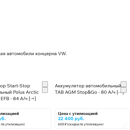
чая автомобили концерна VW.
ор Start-Stop
Аккумулятор автомобильный
ьный Polus Arctic
TAB AGM Stop&Go - 80 А/ч [-+]
EFB - 84 А/ч [-+]
илизацией
Цена с утилизацией
уб.
22 400 руб.
а по утилизации)
600 ₽ (скидка по утилизации)