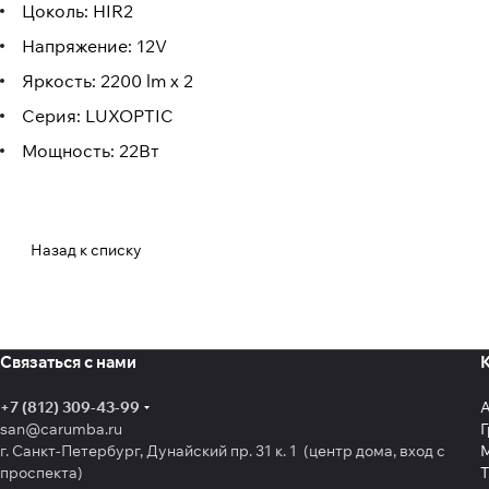
Цоколь: HIR2
Напряжение: 12V
Яркость: 2200 lm х 2
Серия: LUXOPTIC
Мощность: 22Вт
Назад к списку
Связаться с нами
+7 (812) 309-43-99
san@carumba.ru
Г
г. Санкт-Петербург, Дунайский пр. 31 к. 1 (центр дома, вход с
проспекта)
Т