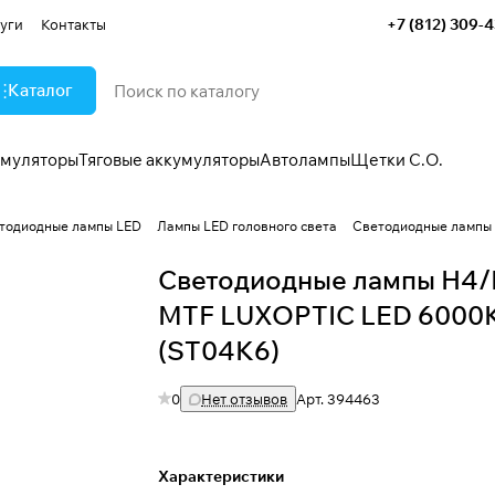
+7 (812) 309-
уги
Контакты
Каталог
умуляторы
Тяговые аккумуляторы
Автолампы
Щетки С.О.
тодиодные лампы LED
Лампы LED головного света
Светодиодные лампы
Светодиодные лампы H4/
MTF LUXOPTIC LED 6000
(ST04K6)
0
Нет отзывов
Арт.
394463
Характеристики