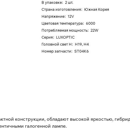
В упаковке
:
2 шт.
Страна изготовления
:
Южная Корея
Напряжение
:
12V
Цветовая температура
:
6000
Потребляемая мощность
:
22W
Серия
:
LUXOPTIC
Головной свет H
:
H19, H4
Номер запчасти
:
ST04K6
ктной конструкции, обладают высокой яркостью, гибри
ентичными галогенной лампе.