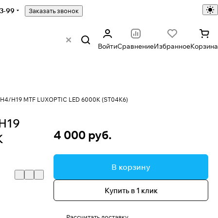
43-99
Заказать звонок
Войти
Сравнение
Избранное
Корзина
 H4/H19 MTF LUXOPTIC LED 6000K (ST04K6)
H19
4 000 руб.
K
В корзину
Купить в 1 клик
Рассчитать доставку