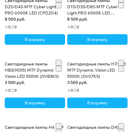
Светодиодные лампы
Светодиодные лампы
Высокий уровень сервиса и технической
D2S/D4S MTF Cyber Light
D1S/D3S/D8S MTF Cyber
поддержки покупателей
PRO 6000K LED (CPD2D4)
Light PRO 6000K LED
8 500 руб.
(CPD1D3)
8 500 руб.
0
0
0
0
В корзину
В корзину
Светодиодные лампы
Светодиодные лампы H7/H18
HB3(9005) MTF Dynamic
MTF Dynamic Vision LED
Vision LED 5500K (DVB3K5)
5500K (DV07K5)
3 500 руб.
3 500 руб.
0
0
0
0
В корзину
В корзину
Светодиодные лампы H4 MTF
Светодиодные лампы D4S