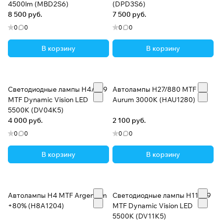
4500lm (MBD2S6)
(DPD3S6)
8 500 руб.
7 500 руб.
0
0
0
0
В корзину
В корзину
Светодиодные лампы H4/H19
Автолампы H27/880 MTF
MTF Dynamic Vision LED
Aurum 3000K (HAU1280)
5500K (DV04K5)
4 000 руб.
2 100 руб.
0
0
0
0
В корзину
В корзину
Автолампы H4 MTF Argentum
Светодиодные лампы H11/H9
+80% (H8A1204)
MTF Dynamic Vision LED
5500K (DV11K5)