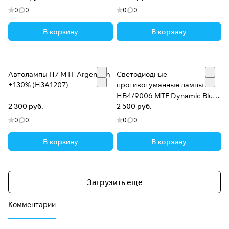
0
0
0
0
В корзину
В корзину
Автолампы H7 MTF Argentum
Светодиодные
+130% (H3A1207)
противотуманные лампы
HB4/9006 MTF Dynamic Blue
2 300 руб.
5500K (MLHB4K5)
2 500 руб.
0
0
0
0
В корзину
В корзину
Загрузить еще
Комментарии