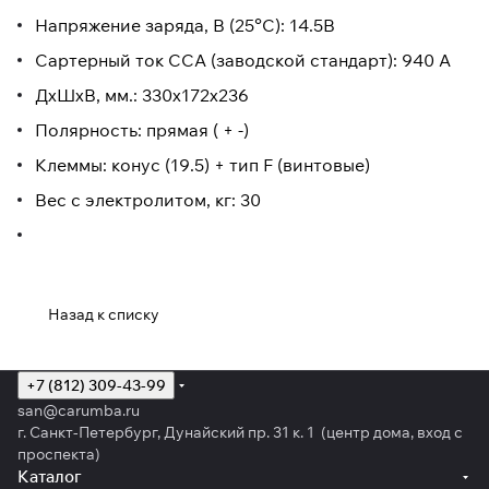
Напряжение заряда, В (25°C): 14.5В
Сартерный ток CCA (заводской стандарт): 940 A
ДхШхВ, мм.: 330x172x236
Полярность: прямая ( + -)
Клеммы: конус (19.5) + тип F (винтовые)
Вес с электролитом, кг: 30
Назад к списку
+7 (812) 309-43-99
san@carumba.ru
г. Санкт-Петербург, Дунайский пр. 31 к. 1 (центр дома, вход с
проспекта)
Каталог