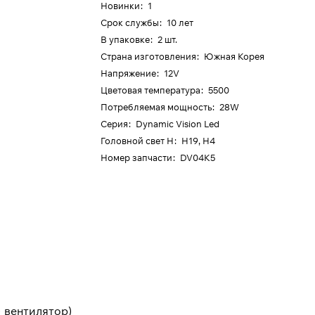
Новинки
:
1
Срок службы
:
10 лет
В упаковке
:
2 шт.
Страна изготовления
:
Южная Корея
Напряжение
:
12V
Цветовая температура
:
5500
Потребляемая мощность
:
28W
Серия
:
Dynamic Vision Led
Головной свет H
:
H19, H4
Номер запчасти
:
DV04K5
 вентилятор)