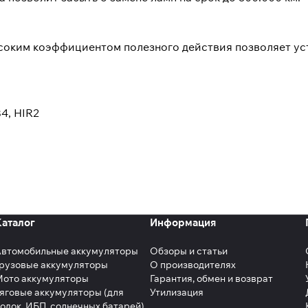
ысоким коэффициентом полезного действия позволяет ус
B4, HIR2
Каталог
Информация
Автомобильные аккумуляторы
Обзоры и статьи
рузовые аккумуляторы
О производителях
Мото аккумуляторы
Гарантия, обмен и возврат
яговые аккумуляторы (для
Утилизация
одок, ИБП, солнечных батарей)