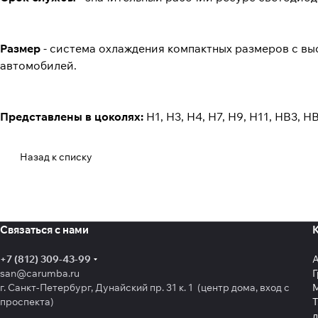
Размер
- система охлаждения компактных размеров с в
автомобилей.
Представлены в цоколях:
H1, H3, H4, H7, H9, H11, HB3, H
Назад к списку
Связаться с нами
+7 (812) 309-43-99
san@carumba.ru
Г
г. Санкт-Петербург, Дунайский пр. 31 к. 1 (центр дома, вход с
проспекта)
Т
л