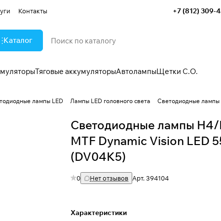
+7 (812) 309-
уги
Контакты
Каталог
умуляторы
Тяговые аккумуляторы
Автолампы
Щетки С.О.
тодиодные лампы LED
Лампы LED головного света
Светодиодные лампы 
Светодиодные лампы H4/
MTF Dynamic Vision LED 
(DV04K5)
0
Нет отзывов
Арт.
394104
Характеристики