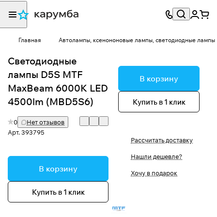
Главная
Автолампы, ксенононовые лампы, светодиодные лампы
Светодиодные
лампы D5S MTF
В корзину
MaxBeam 6000K LED
4500lm (MBD5S6)
Купить в 1 клик
0
Нет отзывов
Арт.
393795
Рассчитать доставку
Нашли дешевле?
В корзину
Хочу в подарок
Купить в 1 клик