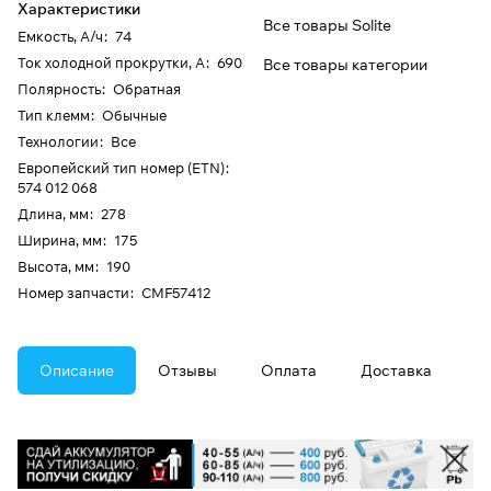
Характеристики
Все товары Solite
Емкость, А/ч
:
74
Ток холодной прокрутки, А
:
690
Все товары категории
Полярность
:
Обратная
Тип клемм
:
Обычные
Технологии
:
Все
Европейский тип номер (ETN)
:
574 012 068
Длина, мм
:
278
Ширина, мм
:
175
Высота, мм
:
190
Номер запчасти
:
CMF57412
Описание
Отзывы
Оплата
Доставка