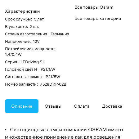
Все товары Osram
Характеристики
Все товары категории
Срок службы
:
5 лет
В упаковке
:
2 шт.
Страна изготовления
:
Германия
Напряжение
:
12V
Потребляемая мощность
:
1.4/0.4W
Серия
:
LEDriving SL
Головной свет H
:
P21/5W
Сигнальные лампы
:
P21/5W
Номер запчасти
:
7528DRP-02B
Описание
Отзывы
Оплата
Доставка
Светодиодные лампы компании OSRAM имеют
множественное применение как для освещения