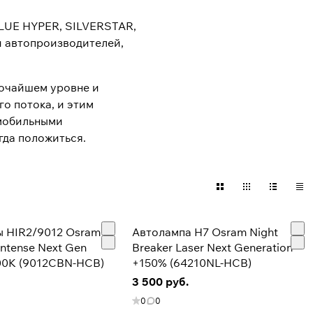
LUE HYPER, SILVERSTAR,
и автопроизводителей,
очайшем уровне и
о потока, и этим
омобильными
гда положиться.
 HIR2/9012 Osram
Автолампа H7 Osram Night
Intense Next Gen
Breaker Laser Next Generation
00K (9012CBN-HCB)
+150% (64210NL-HCB)
3 500 руб.
0
0