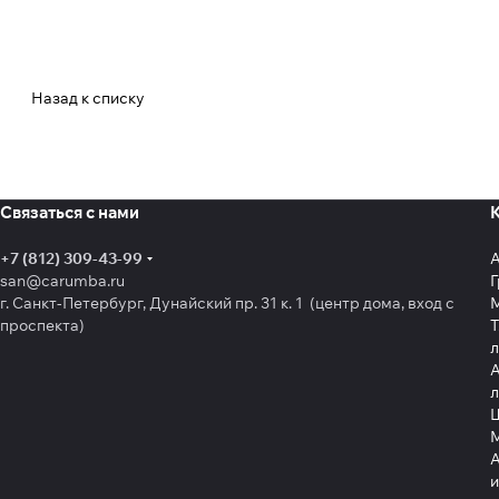
Назад к списку
Связаться с нами
+7 (812) 309-43-99
san@carumba.ru
Г
г. Санкт-Петербург, Дунайский пр. 31 к. 1 (центр дома, вход с
проспекта)
Т
л
А
л
Щ
А
и