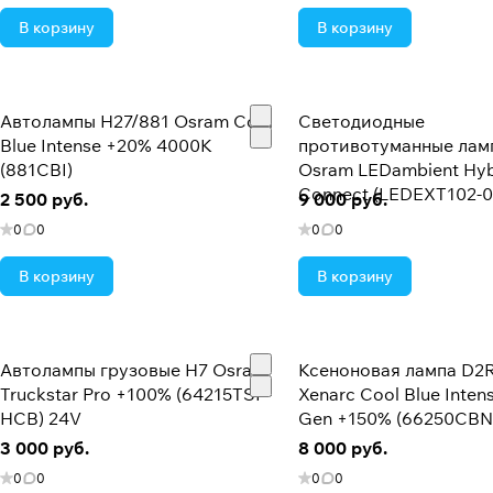
В корзину
В корзину
Автолампы H27/881 Osram Cool
Светодиодные
Blue Intense +20% 4000K
противотуманные лам
(881CBI)
Osram LEDambient Hyb
Connect (LEDEXT102-0
2 500 руб.
9 000 руб.
0
0
0
0
В корзину
В корзину
Автолампы грузовые H7 Osram
Ксеноновая лампа D2
Truckstar Pro +100% (64215TSP-
Xenarc Cool Blue Inten
HCB) 24V
Gen +150% (66250CBN
3 000 руб.
8 000 руб.
0
0
0
0