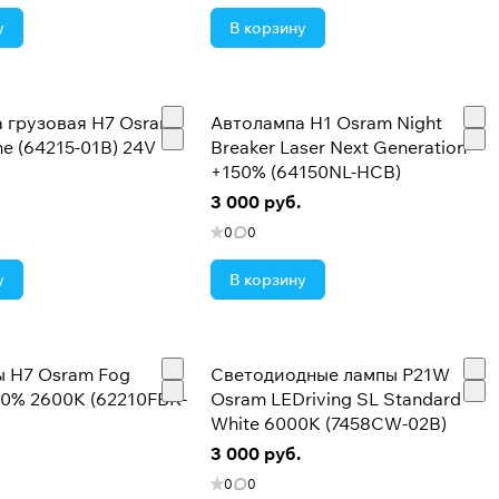
у
В корзину
 грузовая H7 Osram
Автолампа H1 Osram Night
ine (64215-01B) 24V
Breaker Laser Next Generation
+150% (64150NL-HCB)
3 000 руб.
0
0
у
В корзину
 H7 Osram Fog
Светодиодные лампы P21W
60% 2600K (62210FBR-
Osram LEDriving SL Standard
White 6000K (7458CW-02B)
3 000 руб.
0
0