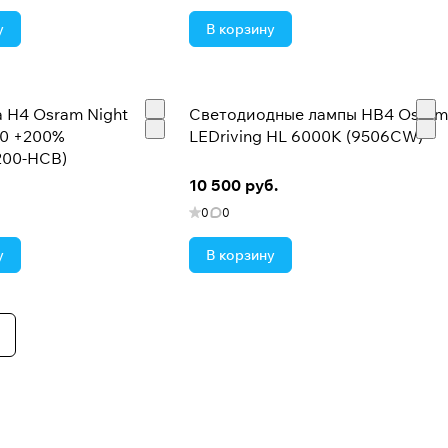
у
В корзину
 H4 Osram Night
Светодиодные лампы HB4 Osram
00 +200%
LEDriving HL 6000K (9506CW)
200-HCB)
10 500 руб.
0
0
у
В корзину