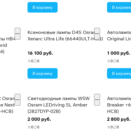
В корзину
В корзин
Ксеноновые лампы D4S Osram
Автолампа
пы HB4
Xenarc Ultra Life (66440ULT-HCB)
Original L
rid
4)
16 100 руб.
1 000 руб.
0
0
0
0
В корзину
В корзин
R Osram
Светодиодные лампы W5W
Автолампы
se Next
Osram LEDriving SL Amber
Breaker +
-HCB)
(2827DYP-02B)
HCB)
2 000 руб.
2 800 руб.
0
0
0
0