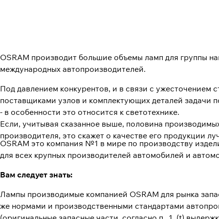
OSRAM производит большие объемы ламп для группы наи
международных автопроизводителей.
Под давлением конкурентов, и в связи с ужесточением 
поставщиками узлов и комплектующих деталей задачи п
- в особенности это относится к светотехнике.
Если, учитывая сказанное выше, половина производимы
производителя, это скажет о качестве его продукции лу
OSRAM это компания №1 в мире по производству издел
для всех крупных производителей автомобилей и автом
Вам следует знать:
Лампы производимые компанией OSRAM для рынка запасн
же нормами и производственными стандартами автопрои
(оригинальные запасные части, согласно п. .1. (t) выдерж