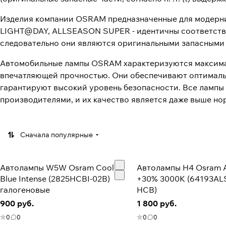
Изделия компании OSRAM предназначенные для модерни
LIGHT@DAY, ALLSEASON SUPER - идентичны соответств
следовательно они являются оригинальными запасными 
Автомобильные лампы OSRAM характеризуются максимал
впечатляющей прочностью. Они обеспечивают оптимальн
гарантируют высокий уровень безопасности. Все лампы
производителями, и их качество является даже выше н
Сначала популярные
Автолампы W5W Osram Cool
Автолампы H4 Osram A
Blue Intense (2825HCBI-02B)
+30% 3000K (64193AL
галогеновые
HCB)
900 руб.
1 800 руб.
0
0
0
0