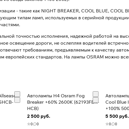
зации - такие как NIGHT BREAKER, COOL BLUE, COOL B
ующим типам ламп, используемых в серийной продукци
частями.
ьной точностью исполнения, надежной работой на выс
ое освещение дороги, не ослепляя водителей встречног
 отвечают требованиям, предъявляемым к качеству авт
орм европейских стандартов. На лампы OSRAM можно все
llseason
Автолампы H4 Osram Fog
Автолампы
SHCB-
Breaker +60% 2600K (62193FBR-
Cool Blue 
HCB)
+100% 50
2 500 руб.
5 500 руб.
0
0
0
0