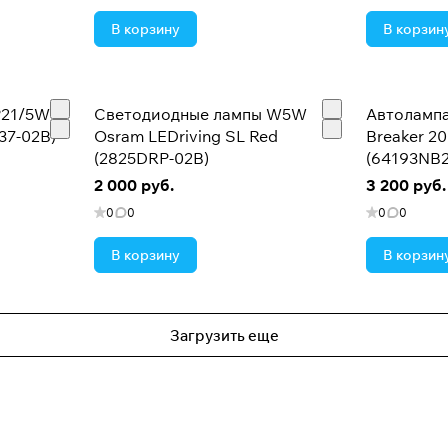
В корзину
В корзин
P21/5W
Светодиодные лампы W5W
Автолампа
537-02B)
Osram LEDriving SL Red
Breaker 2
(2825DRP-02B)
(64193NB
2 000 руб.
3 200 руб.
0
0
0
0
В корзину
В корзин
Загрузить еще