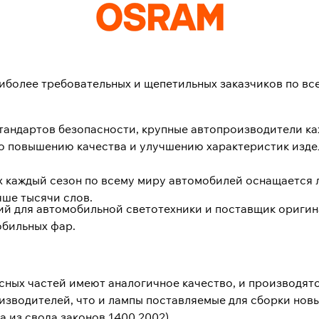
более требовательных и щепетильных заказчиков по все
стандартов безопасности, крупные автопроизводители ка
о повышению качества и улучшению характеристик издел
х каждый сезон по всему миру автомобилей оснащается
чше тысячи слов.
ий для автомобильной светотехники и поставщик ориги
обильных фар.
ых частей имеют аналогичное качество, и производятс
зводителей, что и лампы поставляемые для сборки нов
ка из свода законов 1400 2002).