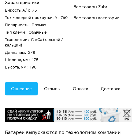
Характеристики
Все товары Zubr
Емкость, А/ч
:
75
Ток холодной прокрутки, А
:
760
Все товары категории
Полярность
:
Прямая
Тип клемм
:
Обычные
Технологии
:
Ca/Ca (кальций /
кальций)
Длина, мм
:
278
Ширина, мм
:
175
Высота, мм
:
190
Описание
Отзывы
Оплата
Доставка
Батареи выпускаются по технологиям компании