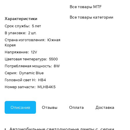
Все товары MTF
Все товары категории
Характеристики
Срок службы
:
5 лет
В упаковке
:
2 шт.
Страна изготовления
:
Южная
Корея
Напряжение
:
12V
Цветовая температура
:
5500
Потребляемая мощность
:
8W
Серия
:
Dynamic Blue
Головной свет H
:
HB4
Номер запчасти
:
MLHB4K5
Описание
Отзывы
Оплата
Доставка
Автомобильные светодиодные лампы с серии