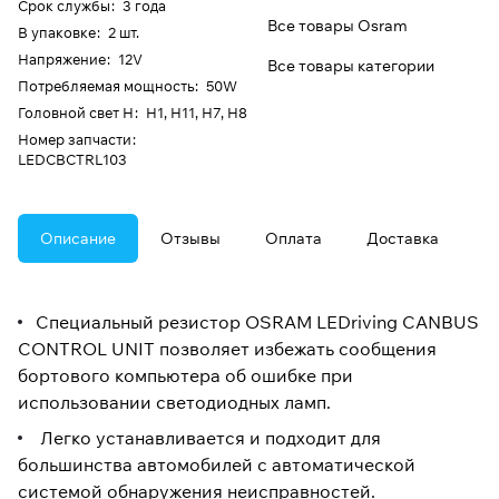
Срок службы
:
3 года
Все товары Osram
В упаковке
:
2 шт.
Напряжение
:
12V
Все товары категории
Потребляемая мощность
:
50W
Головной свет H
:
H1, H11, H7, H8
Номер запчасти
:
LEDCBCTRL103
Описание
Отзывы
Оплата
Доставка
Специальный резистор OSRAM LEDriving CANBUS
CONTROL UNIT позволяет избежать сообщения
бортового компьютера об ошибке при
использовании светодиодных ламп.
Легко устанавливается и подходит для
большинства автомобилей с автоматической
системой обнаружения неисправностей.