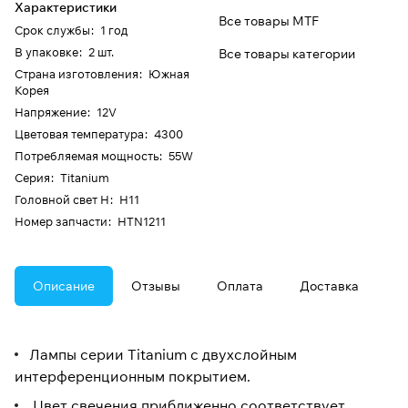
Характеристики
Все товары MTF
Срок службы
:
1 год
В упаковке
:
2 шт.
Все товары категории
Страна изготовления
:
Южная
Корея
Напряжение
:
12V
Цветовая температура
:
4300
Потребляемая мощность
:
55W
Серия
:
Titanium
Головной свет H
:
H11
Номер запчасти
:
HTN1211
Описание
Отзывы
Оплата
Доставка
Лампы серии Titanium с двухслойным
интерференционным покрытием.
Цвет свечения приближенно соответствует