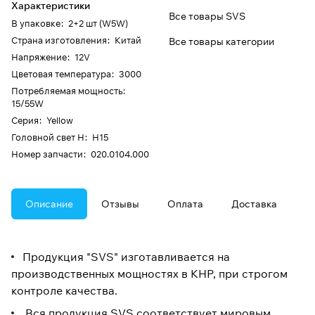
Характеристики
Все товары SVS
В упаковке
:
2+2 шт (W5W)
Страна изготовления
:
Китай
Все товары категории
Напряжение
:
12V
Цветовая температура
:
3000
Потребляемая мощность
:
15/55W
Серия
:
Yellow
Головной свет H
:
H15
Номер запчасти
:
020.0104.000
Описание
Отзывы
Оплата
Доставка
Продукция "SVS" изготавливается на
производственных мощностях в КНР, при строгом
контроле качества.
Вся продукция SVS соответствует мировым