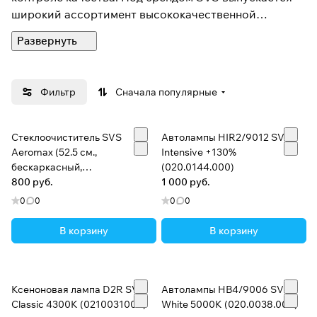
широкий ассортимент высококачественной
автомобильной электрики и аксессуаров -
газоразрядное и светодиодное оборудование,
паковочные системы, дефлекторы.
Фильтр
Сначала популярные
Вся продукция SVS соответствует мировым
требованиям и высоким стандартам, предъявляемым
к качеству автомобильного оборудования, что
Стеклоочиститель SVS
Автолампы HIR2/9012 SVS
подтверждено необходимыми сертификатами.
Aeromax (52.5 см.,
Intensive +130%
бескаркасный,
(020.0144.000)
универсальный)
800 руб.
1 000 руб.
0
0
0
0
В корзину
В корзину
Ксеноновая лампа D2R SVS
Автолампы HB4/9006 SVS
Classic 4300К (0210031000)
White 5000K (020.0038.000)