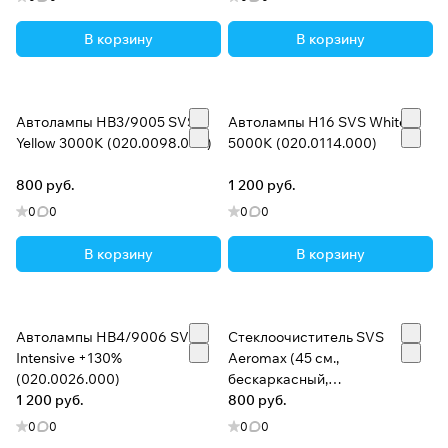
В корзину
В корзину
Автолампы HB3/9005 SVS
Автолампы H16 SVS White
Yellow 3000K (020.0098.000)
5000K (020.0114.000)
800 руб.
1 200 руб.
0
0
0
0
В корзину
В корзину
Автолампы HB4/9006 SVS
Стеклоочиститель SVS
Intensive +130%
Aeromax (45 см.,
(020.0026.000)
бескаркасный,
1 200 руб.
универсальный)
800 руб.
0
0
0
0