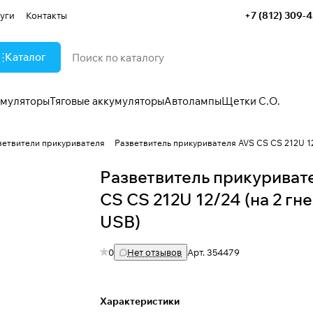
+7 (812) 309-
уги
Контакты
Каталог
умуляторы
Тяговые аккумуляторы
Автолампы
Щетки С.О.
ветвители прикуривателя
Разветвитель прикуривателя AVS CS CS 212U 12
Разветвитель прикуриват
CS CS 212U 12/24 (на 2 гне
USB)
0
Нет отзывов
Арт.
354479
Характеристики