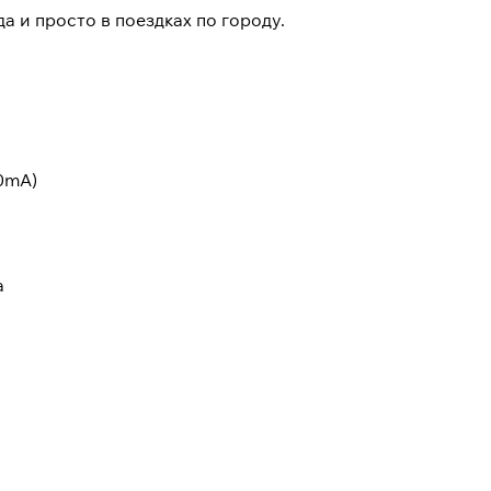
а и просто в поездках по городу.
0mA)
а