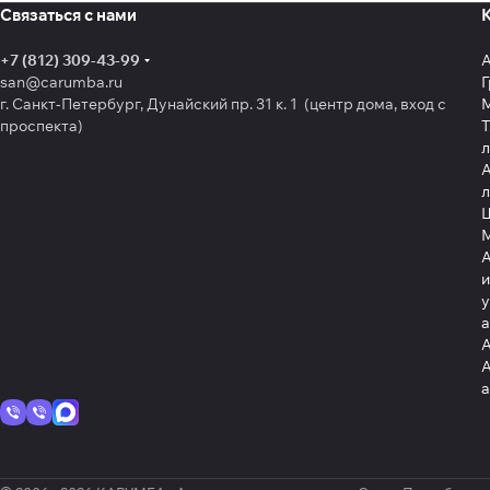
Связаться с нами
+7 (812) 309-43-99
san@carumba.ru
Г
г. Санкт-Петербург, Дунайский пр. 31 к. 1 (центр дома, вход с
проспекта)
Т
л
А
л
Щ
А
и
у
А
А