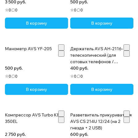
3 500 руб.
500 руб.
0
0
0
0
В корзину
В корзину
Манометр AVS YF-205
Держатель AVS АН-2116-C
телескопический (для
сотовых телефонов /
500 руб.
КПК/GPS)
400 руб.
0
0
0
0
В корзину
В корзину
Компрессор AVS Turbo KE
Разветвитель прикуривателя
350EL
AVS CS 214U 12/24 (на 2
гнезда + 2 USB)
2 750 руб.
600 руб.