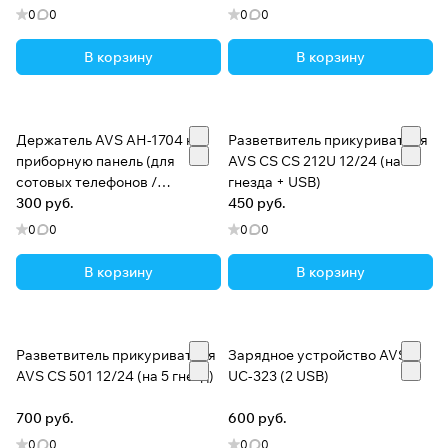
0
0
0
0
В корзину
В корзину
Держатель AVS AH-1704 на
Разветвитель прикуривателя
приборную панель (для
AVS CS CS 212U 12/24 (на 2
сотовых телефонов /
гнезда + USB)
КПК/GPS)
300 руб.
450 руб.
0
0
0
0
В корзину
В корзину
Разветвитель прикуривателя
Зарядное устройство AVS
AVS CS 501 12/24 (на 5 гнезд)
UC-323 (2 USB)
700 руб.
600 руб.
0
0
0
0