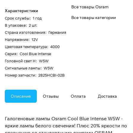
Все товары Osram
Характеристики
Все товары категории
Срок службы
:
1 год
В упаковке
:
2 шт.
Страна изготовления
:
Германия
Напряжение
:
12V
Цветовая температура
:
4000
Серия
:
Cool Blue Intense
Головной свет H
:
W5W
Сигнальные лампы
:
W5W
Номер запчасти
:
2825HCBI-02B
Описание
Отзывы
Оплата
Доставка
Галогеновые лампы Osram Cool Blue Intense W5W -
яркие лампы белого свечения! Плюс 20% яркости по
сравнению со стандартными лампами OSRAM.