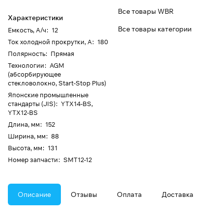
Все товары WBR
Характеристики
Все товары категории
Емкость, А/ч
:
12
Ток холодной прокрутки, А
:
180
Полярность
:
Прямая
Технологии
:
AGM
(абсорбирующее
стекловолокно, Start-Stop Plus)
Японские промышленные
стандарты (JIS)
:
YTX14-BS,
YTX12-BS
Длина, мм
:
152
Ширина, мм
:
88
Высота, мм
:
131
Номер запчасти
:
SMT12-12
Описание
Отзывы
Оплата
Доставка