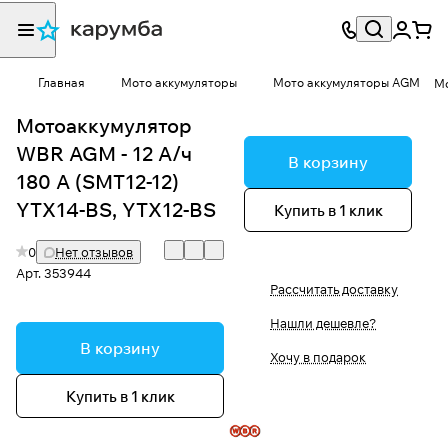
Главная
Мото аккумуляторы
Мото аккумуляторы AGM
Мо
Мотоаккумулятор
WBR AGM - 12 А/ч
В корзину
180 А (SMT12-12)
YTX14-BS, YTX12-BS
Купить в 1 клик
0
Нет отзывов
Арт.
353944
Рассчитать доставку
Нашли дешевле?
В корзину
Хочу в подарок
Купить в 1 клик